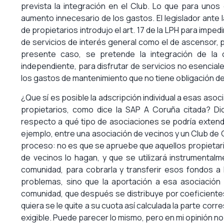
prevista la integración en el Club. Lo que para unos
aumento innecesario de los gastos. El legislador ante
de propietarios introdujo el art. 17 de la LPH para impedi
de servicios de interés general como el de ascensor, po
presente caso, se pretende la integración de la 
independiente, para disfrutar de servicios no esencial
los gastos de mantenimiento que no tiene obligación d
¿Que sí es posible la adscripción individual a esas aso
propietarios, como dice la SAP A Coruña citada? Di
respecto a qué tipo de asociaciones se podría extende
ejemplo, entre una asociación de vecinos y un Club de
proceso: no es que se apruebe que aquellos propietario
de vecinos lo hagan, y que se utilizará instrumental
comunidad, para cobrarla y transferir esos fondos a 
problemas, sino que la aportación a esa asociación
comunidad, que después se distribuye por coeficientes e
quiera se le quite a su cuota así calculada la parte corr
exigible. Puede parecer lo mismo, pero en mi opinión no 