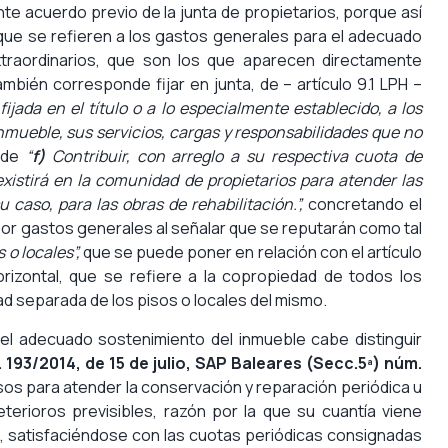
e acuerdo previo de la junta de propietarios, porque así
 que se refieren a los gastos generales para el adecuado
xtraordinarios, que son los que aparecen directamente
ambién corresponde fijar en junta, de – artículo 9.1 LPH –
fijada en el título o a lo especialmente establecido, a los
nmueble, sus servicios, cargas y responsabilidades que no
a de
“
f)
Contribuir, con arreglo a su respectiva cuota de
existirá en la comunidad de propietarios para atender las
 caso, para las obras de rehabilitación.”,
concretando el
r gastos generales al señalar que se reputarán como tal
 o locales”,
que se puede poner en relación con el artículo
rizontal, que se refiere a la copropiedad de todos los
ad separada de los pisos o locales del mismo.
l adecuado sostenimiento del inmueble cabe distinguir
. 193/2014, de 15 de julio, SAP Baleares (Secc.5ª) núm.
cisos para atender la conservación y reparación periódica u
terioros previsibles, razón por la que su cuantía viene
, satisfaciéndose con las cuotas periódicas consignadas