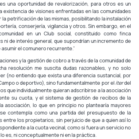
 es una oportunidad de revalorización, para otros es un
 la existencia de visiones enfrentadas en las comunidades
r la petrificación de las mismas, posibilitando la instalación
rtería, conserjería, vigilancia y otros. Sin embargo, en el
comunidad en un Club social, constituido como finca
es ni de interés general, que supondrían un incremento de
e asumir el comunero recurrente.”
ciaciones y la gestión de cobro a través de la comunidad de
cha resolución me suscita dudas razonables, y no solo
r (no entiendo que exista una diferencia sustancial, por
 Campo o deportivo), sino fundamentalmente por el
íter
del
s que individualmente quieran adscribirse a la asociación
mente su cuota, y el sistema de gestión de recibos de la
la asociación, lo que en principio no plantearía mayores
 se contempla como una partida del presupuesto de la
ntre los propietarios, sin perjuicio de que a quien así lo
espondiente a la cuota vecinal, como si fuera un servicio no
lo es, ni conceptualmente ni en la práctica.