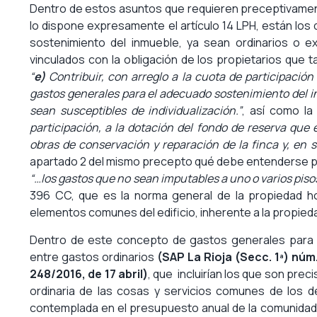
Dentro de estos asuntos que requieren preceptivament
lo dispone expresamente el artículo 14 LPH, están los
sostenimiento del inmueble, ya sean ordinarios o e
vinculados con la obligación de los propietarios que t
“
e)
Contribuir, con arreglo a la cuota de participación 
gastos generales para el adecuado sostenimiento del i
sean susceptibles de individualización.”
, así como l
participación, a la dotación del fondo de reserva que 
obras de conservación y reparación de la finca y, en su
apartado 2 del mismo precepto qué debe entenderse po
“…los gastos que no sean imputables a uno o varios pisos
396 CC, que es la norma general de la propiedad ho
elementos comunes del edificio, inherente a la propied
Dentro de este concepto de gastos generales para e
entre gastos ordinarios
(SAP La Rioja (Secc. 1ª) núm
248/2016, de 17 abril)
, que incluirían los que son pre
ordinaria de las cosas y servicios comunes de los de
contemplada en el presupuesto anual de la comunidad