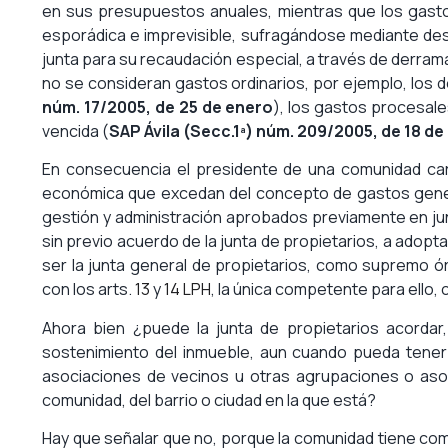
en sus presupuestos anuales, mientras que los gasto
esporádica e imprevisible, sufragándose mediante d
junta para su recaudación especial, a través de derram
no se consideran gastos ordinarios, por ejemplo, los d
núm. 17/2005, de 25 de enero
), los gastos procesal
vencida (
SAP Ávila (Secc.1ª) núm. 209/2005, de 18 d
En consecuencia el presidente de una comunidad car
económica que excedan del concepto de gastos genera
gestión y administración aprobados previamente en junt
sin previo acuerdo de la junta de propietarios, a adopt
ser la junta general de propietarios, como supremo ó
con los arts.
13
y
14
LPH
, la única competente para ello,
Ahora bien ¿puede la junta de propietarios acordar
sostenimiento del inmueble, aun cuando pueda tener
asociaciones de vecinos u otras agrupaciones o aso
comunidad, del barrio o ciudad en la que está?
Hay que señalar que no, porque la comunidad tiene c