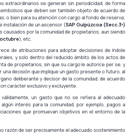
s extraordinarios se generan sin periodicidad, de forma
esembolsos que deben ser también objeto de acuerdo de
as, o bien para su atención con cargo al fondo de reserva;
e instalación de un ascensor (
SAP Guipúzcoa (Secc.3ª)
es causados por la comunidad de propietarios, aun siendo
e octubre
), etc.
ece de atribuciones para adoptar decisiones de índole
les, y solo dentro del reducido ámbito de los actos de
a de propietarios, sin que su cargo le autorice per se, y
ar una decisión que implique un gasto presente o futuro, al
rgano deliberante y decisor de la comunidad, de acuerdo
 con carácter exclusivo y excluyente.
, válidamente, un gasto que no se refiera al adecuado
 algún interés para la comunidad, por ejemplo, pagos a
ciaciones que promuevan objetivos en el entorno de la
omo razón de ser precisamente el adecuado sostenimiento