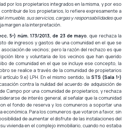
d por los propietarios integrados en la misma, y por eso
 contribuir de los propietarios, lo refiere expresamente a
l inmueble, sus servicios, cargas y responsabilidades que
eja margen a la interpretación.
cc. 5ª) núm. 173/2013, de 23 de mayo
, que rechaza la
sto de ingresos y gastos de una comunidad en el que se
asociación de vecinos; pero la razón del rechazo es que
pción libre y voluntaria de los vecinos que han querido
ecibo de comunidad en el que se incluye ese concepto, la
cobro se realice a través de la comunidad de propietarios
l artículo 9.e) LPH. En el mismo sentido, la
STS (Sala 1ª)
asación contra la nulidad del acuerdo de adquisición de
lub de Campo por una comunidad de propietarios, y rechaza
nsiderarse de interés general, al señalar que la comunidad
 con el fondo de reserva y los comuneros a soportar una
ga económica. Para los comuneros que votaron a favor, sin
osibilidad de aumentar el disfrute de las instalaciones del
 su vivienda en el complejo inmobiliario, cuando no estaba