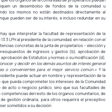
pliquen un desembolso de fondos de la comunidad u
ando los mismos no están destinados directamente al
unque pueden ser de su interés, e incluso redundar en su
hay que interpretar la facultad de representación de la
o 13.3 LPH al presidente de la comunidad, en relación con el
etencias concretas de la junta de propietarios – elección y
presupuestos de ingresos y gastos (b), aprobación de
y aprobación de Estatutos y normas o su modificación (d),
Conocer y decidir en los demás asuntos de interés general
as o convenientes para el mejor servicio común.»
Y la
residente puede actuar en nombre y representación de la
o que pueda comprometer los intereses de la Comunidad
po de acto o negocio jurídico, sino que sus facultades de
s competencias del resto de los órganos comunitarios, de
 de gestión ordinaria, para otros requerirá el preceptivo
ser sometidos a su decisión.