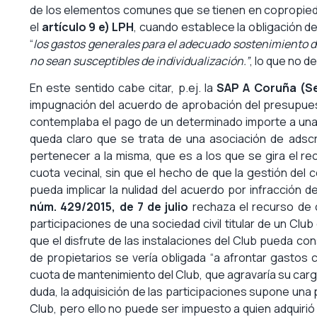
de los elementos comunes que se tienen en copropieda
el
artículo 9 e) LPH
, cuando establece la obligación de
“
los gastos generales para el adecuado sostenimiento de
no sean susceptibles de individualización.”
, lo que no d
En este sentido cabe citar, p.ej. la
SAP A Coruña (Se
impugnación del acuerdo de aprobación del presupue
contemplaba el pago de un determinado importe a una 
queda claro que se trata de una asociación de adscri
pertenecer a la misma, que es a los que se gira el r
cuota vecinal, sin que el hecho de que la gestión del 
pueda implicar la nulidad del acuerdo por infracción de
núm. 429/2015, de 7 de julio
rechaza el recurso de c
participaciones de una sociedad civil titular de un C
que el disfrute de las instalaciones del Club pueda co
de propietarios se vería obligada “a afrontar gastos
cuota de mantenimiento del Club, que agravaría su car
duda, la adquisición de las participaciones supone una p
Club, pero ello no puede ser impuesto a quien adquirió