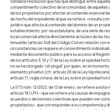
Señala la resolución que hay que distinguir entre aquell
consentimiento colectivo de la comunidad, de aquellas o
de los propietarios por afectar al contenido esencial d
de hecho del expediente al que se refiere, «resulta co
jurídico que afecta al contenido del dominio de un propie
establecimiento, por vía estatutaria, de una serie de re
local comercial afecta directamente al núcleo de las fa
inmueble (artículo 348 del Código Civil en relación con e
circunstancias se requiere el consentimiento individual
mediante documento público para su acceso al Registro
de los artículos 3, 10 y 17 de la Ley sobre propiedad hor
no se ha otorgado “uti singuli” por quien, en el momento
elemento privativo (cfr. artículo 20 de la Ley Hipotecaria
artículo 17, regla octava, de la Ley sobre propiedad hori
La STS núm. 12/2022, de 12 de enero, se refiere a esta r
artículo 18.1 LPH —que se refiere a la causas de impugn
acuerdos o decisiones colectivas que pueden ser con
propietarios», que correspondan a su competencia y ámb