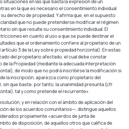
as situaciones en las que basta la expresión de un
tras en la que es necesario el consentimiento individual
e su derecho de propiedad. Y afirma que, en el supuesto
n claridad que no puede pretenderse modificar el régimen
tario sin que resulte su consentimiento individual. El
stricciones en cuanto al uso a que se puede destinar el
cultades que el ordenamiento confiere al propietario de un
l artículo 3 de la Ley sobre propiedad horizontal). En estas
izado del propietario afectado, el cual debe constar
 de la Propiedad (mediante la adecuada interpretación
izontal), de modo que no podrá inscribirse la modificación si
 de la inscripción, aparezca como propietario del
), sin que baste, por tanto, la unanimidad presunta (cfr.
zontal), tal y como pretende el recurrente».
esolución, y en relación con el ámbito de aplicación del
ación de los acuerdos comunitarios—, distingue aquellos
siderados propiamente «acuerdos de junta de
ito de disposición, de aquellos otros que califica de