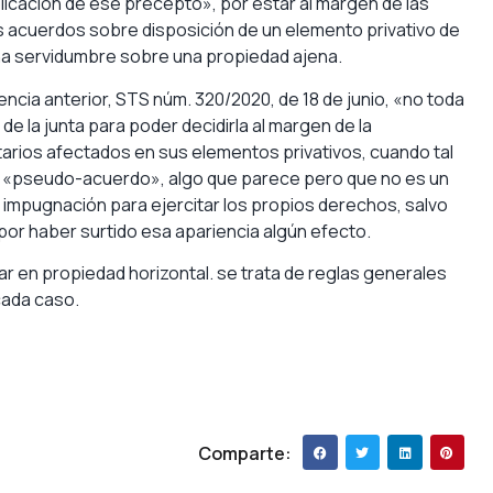
icación de ese precepto», por estar al margen de las
 acuerdos sobre disposición de un elemento privativo de
una servidumbre sobre una propiedad ajena.
ncia anterior, STS núm. 320/2020, de 18 de junio, «no toda
de la junta para poder decidirla al margen de la
arios afectados en sus elementos privativos, cuando tal
 un «pseudo-acuerdo», algo que parece pero que no es un
ia impugnación para ejercitar los propios derechos, salvo
 por haber surtido esa apariencia algún efecto.
 en propiedad horizontal. se trata de reglas generales
cada caso.
Comparte: