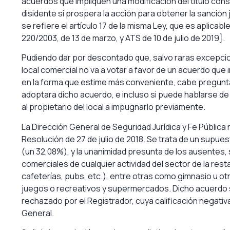
acuerdos que impliquen una modificación del título cons
disidente si prospera la acción para obtener la sanción j
se refiere el artículo 17 de la misma Ley, que es aplica
220/2003, de 13 de marzo, y ATS de 10 de julio de 2019].
Pudiendo dar por descontado que, salvo raras excepcio
local comercial no va a votar a favor de un acuerdo que 
en la forma que estime más conveniente, cabe preguntar
adoptara dicho acuerdo, e incluso si puede hablarse de 
al propietario del local a impugnarlo previamente.
La Dirección General de Seguridad Jurídica y Fe Pública 
Resolución de 27 de julio de 2018. Se trata de un supuest
(un 32,08%), y la unanimidad presunta de los ausentes, s
comerciales de cualquier actividad del sector de la res
cafeterías, pubs, etc.), entre otras como gimnasio u ot
juegos o recreativos y supermercados. Dicho acuerdo se 
rechazado por el Registrador, cuya calificación negativa
General.