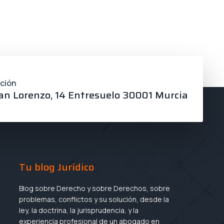
cción
an Lorenzo, 14 Entresuelo 30001 Murcia
Tu blog Jurídico
Blog sobre Derecho y sobre Derechos, sobre
problemas, conflictos y su solución, desde la
ley, la doctrina, la jurisprudencia, y la
experiencia profesional de un abogado en