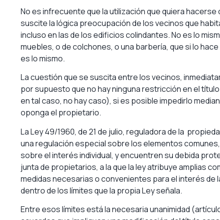
No es infrecuente que la utilización que quiera hacerse 
suscite la lógica preocupación de los vecinos que habitan
incluso en las de los edificios colindantes. No es lo mis
muebles, o de colchones, o una barbería, que si lo hace
es lo mismo.
La cuestión que se suscita entre los vecinos, inmediata
por supuesto que no hay ninguna restricción en el título
en tal caso, no hay caso), si es posible impedirlo medi
oponga el propietario.
La Ley 49/1960, de 21 de julio, reguladora de la propied
una regulación especial sobre los elementos comunes, 
sobre el interés individual, y encuentren su debida prote
junta de propietarios, a la que la ley atribuye amplias c
medidas necesarias o convenientes para el interés de l
dentro de los límites que la propia Ley señala.
Entre esos límites está la necesaria unanimidad (artículo 