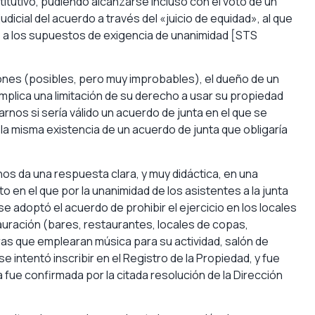
titutivo, pudiendo alcanzarse incluso con el voto de un
udicial del acuerdo a través del «juicio de equidad», al que
ble a los supuestos de exigencia de unanimidad [STS
nes (posibles, pero muy improbables), el dueño de un
implica una limitación de su derecho a usar su propiedad
nos si sería válido un acuerdo de junta en el que se
la misma existencia de un acuerdo de junta que obligaría
nos da una respuesta clara, y muy didáctica, en una
o en el que por la unanimidad de los asistentes a la junta
e adoptó el acuerdo de prohibir el ejercicio en los locales
tauración (bares, restaurantes, locales de copas,
ras que emplearan música para su actividad, salón de
intentó inscribir en el Registro de la Propiedad, y fue
 fue confirmada por la citada resolución de la Dirección