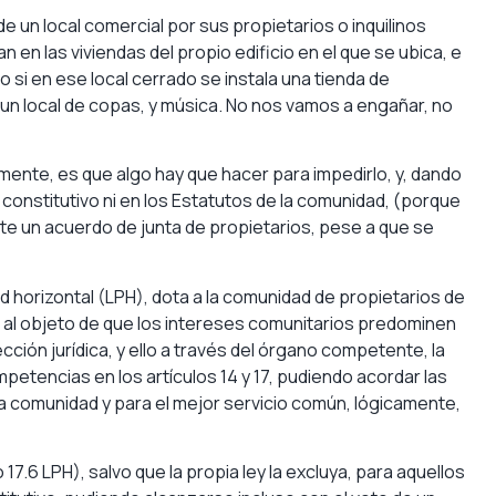
de un local comercial por sus propietarios o inquilinos
 en las viviendas del propio edificio en el que se ubica, e
mo si en ese local cerrado se instala una tienda de
 un local de copas, y música. No nos vamos a engañar, no
mente, es que algo hay que hacer para impedirlo, y, dando
 constitutivo ni en los Estatutos de la comunidad, (porque
ante un acuerdo de junta de propietarios, pese a que se
ad horizontal (LPH), dota a la comunidad de propietarios de
al objeto de que los intereses comunitarios predominen
cción jurídica, y ello a través del órgano competente, la
ompetencias en los artículos 14 y 17, pudiendo acordar las
a comunidad y para el mejor servicio común, lógicamente,
17.6 LPH), salvo que la propia ley la excluya, para aquellos