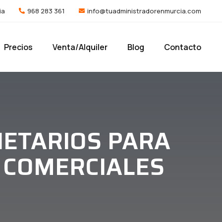
ia
968 283 361
info@tuadministradorenmurcia.com
Precios
Venta/Alquiler
Blog
Contacto
IETARIOS PARA
S COMERCIALES