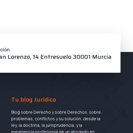
cción
an Lorenzo, 14 Entresuelo 30001 Murcia
Tu blog Jurídico
Blog sobre Derecho y sobre Derechos, sobre
problemas, conflictos y su solución, desde la
ley, la doctrina, la jurisprudencia, y la
experiencia profesional de un abogado en