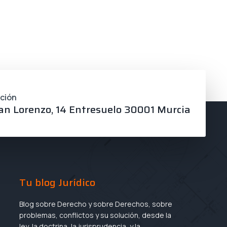
cción
an Lorenzo, 14 Entresuelo 30001 Murcia
Tu blog Jurídico
Blog sobre Derecho y sobre Derechos, sobre
problemas, conflictos y su solución, desde la
ley, la doctrina, la jurisprudencia, y la