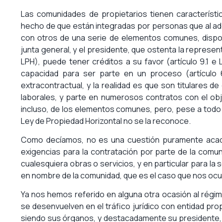
Las comunidades de propietarios tienen característi
hecho de que están integradas por personas que al adq
con otros de una serie de elementos comunes, dispon
junta general, y el presidente, que ostenta la represent
LPH), puede tener créditos a su favor (artículo 9.1 e
capacidad para ser parte en un proceso (artículo 6
extracontractual, y la realidad es que son titulares d
laborales, y parte en numerosos contratos con el obj
incluso, de los elementos comunes, pero, pese a todo el
Ley de Propiedad Horizontal no se la reconoce.
Como decíamos, no es una cuestión puramente académ
exigencias para la contratación por parte de la comun
cualesquiera obras o servicios, y en particular para la
en nombre de la comunidad, que es el caso que nos oc
Ya nos hemos referido en alguna otra ocasión al régi
se desenvuelven en el tráfico jurídico con entidad pro
siendo sus órganos, y destacadamente su presidente,