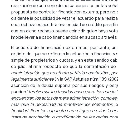
realización de una serie de actuaciones, como las seña
propuesta de contratar financiación externa, pero no 
disidente la posibilidad de vetar el acuerdo para realiz
que rechaza es acudir a una entidad de crédito para fi
que en dicho rechazo puede coincidir quien haya vot
impide llevarla a cabo financiándola en su caso a través
El acuerdo de financiación externa es, por tanto, un
distinto del que se refiere a la actuación a financiar, 
simple de propietarios y cuotas, y en este sentido cab
de julio, afirma respecto de que la contratación 
administración que no afecta al título constitutivo, por
legalmente suficiente.”,
y la SAP Asturias núm. 189 /2002
asunción de la deuda suponía por sus riesgos y perju
pueden “
tergiversar los tasados casos para los que la 
encuentran los actos de mera administración, como es el
más que la necesidad de mantener los elementos co
finalidad. El único supuesto para el que se exige la u
trata de aprobación o modificación de las reglas cont