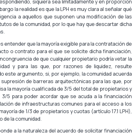
 respondiendo, siquiera sea limitadamente y en proporción
bargo la realidad es que la LPH es muy clara al señalar qué
exigencia a aquellos que suponen una modificación de las
tatutos de la comunidad, por lo que hay que descartar dicha
as.
s entender que la mayoría exigible para la contratación de
to o contrato para el que se solicite dicha financiación,
ncongruencia de que cualquier propietario podría vetar la
dad y para las que, por razones de liquidez, resulte
endo este argumento, si, por ejemplo, la comunidad acuerda
e supresión de barreras arquitectónicas para las que, por
isa la mayoría cualificada de 3/5 del total de propietarios y
de 3/5 para poder acordar que se acuda a la financiación
talación de infraestructuras comunes para el acceso a los
ayoría de 1/3 de propietarios y cuotas (artículo 17.1 LPH),
o de la comunidad.
ponde a la naturaleza del acuerdo de solicitar financiación