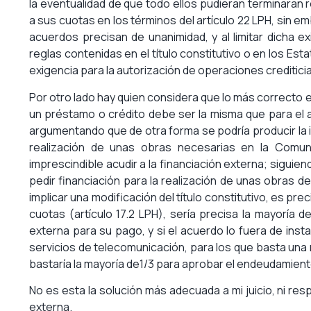
la eventualidad de que todo ellos pudieran terminaran
a sus cuotas en los términos del artículo 22 LPH, sin em
acuerdos precisan de unanimidad, y al limitar dicha 
reglas contenidas en el título constitutivo o en los Es
exigencia para la autorización de operaciones creditici
Por otro lado hay quien considera que lo más correcto e
un préstamo o crédito debe ser la misma que para el ac
argumentando que de otra forma se podría producir la i
realización de unas obras necesarias en la Comuni
imprescindible acudir a la financiación externa; sigui
pedir financiación para la realización de unas obras d
implicar una modificación del título constitutivo, es prec
cuotas (artículo 17.2 LPH), sería precisa la mayoría 
externa para su pago, y si el acuerdo lo fuera de ins
servicios de telecomunicación, para los que basta una m
bastaría la mayoría de1/3 para aprobar el endeudamient
No es esta la solución más adecuada a mi juicio, ni res
externa.