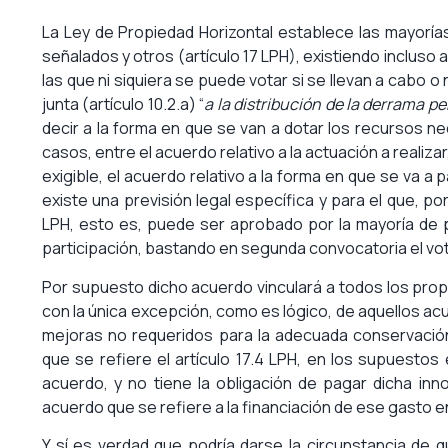
La Ley de Propiedad Horizontal establece las mayoría
señalados y otros (artículo 17 LPH), existiendo incluso
las que ni siquiera se puede votar si se llevan a cabo 
junta (artículo 10.2.a) “
a la distribución de la derrama p
decir a la forma en que se van a dotar los recursos ne
casos, entre el acuerdo relativo a la actuación a realiz
exigible, el acuerdo relativo a la forma en que se va a
existe una previsión legal específica y para el que, por 
LPH, esto es, puede ser aprobado por la mayoría de 
participación, bastando en segunda convocatoria el vot
Por supuesto dicho acuerdo vinculará a todos los propi
con la única excepción, como es lógico, de aquellos ac
mejoras no requeridos para la adecuada conservación, 
que se refiere el artículo 17.4 LPH, en los supuesto
acuerdo, y no tiene la obligación de pagar dicha in
acuerdo que se refiere a la financiación de ese gasto en
Y sí es verdad que podría darse la circunstancia de