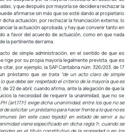
ladas, y que después por mayoría se decidiera rechazar la
puede afirmarse sin más que se esté dando al propietario
ar dicha actuación, por rechazar la financiación externa; lo
nanciar la actuación aprobada, y hay que convenir tanto en
ado a favor del acuerdo de actuación, como en que nada
 de la pertinente derrama.
 acto de simple administración, en el sentido de que es
y se rige por su propia mayoría legalmente prevista, que es
e citar, por ejemplo, la SAP Cantabria núm. 326/203, de 17
de un préstamo que
se trata “de un acto claro de simple
 lo que debe ser respetado el criterio de la mayoría que es
, de 22 de abril, cuando afirma, ante la alegación de que la
icios la necesidad de requerir la unanimidad, que no se
LPH (art.17.1ª) exige dicha unanimidad, entre los que no se
 de solicitar un préstamo para hacer frente a lo que no es
munes (en este caso tejado) en estado de servir a su
nanimidad viene especificado en dicha regla 1ª, cuando se
enidas en el título constitutivo de la propiedad o en los