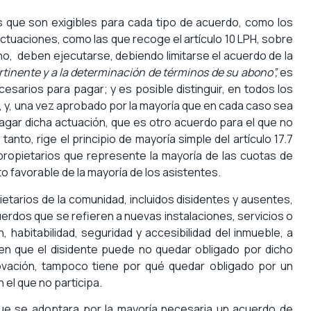
s que son exigibles para cada tipo de acuerdo, como los
 actuaciones, como las que recoge el artículo 10 LPH, sobre
o no, deben ejecutarse, debiendo limitarse el acuerdo de la
ertinente y a la determinación de términos de su abono”,
es
cesarios para pagar; y es posible distinguir, en todos los
ar, y, una vez aprobado por la mayoría que en cada caso sea
 pagar dicha actuación, que es otro acuerdo para el que no
tanto, rige el principio de mayoría simple del artículo 17.7
propietarios que represente la mayoría de las cuotas de
o favorable de la mayoría de los asistentes.
etarios de la comunidad, incluidos disidentes y ausentes,
uerdos que se refieren a nuevas instalaciones, servicios o
habitabilidad, seguridad y accesibilidad del inmueble, a
s en que el disidente puede no quedar obligado por dicho
novación, tampoco tiene por qué quedar obligado por un
 el que no participa.
 que se adoptara por la mayoría necesaria un acuerdo de