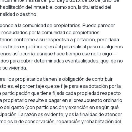
abilitación del inmueble, como son, la titularidad del
inalidad o destino.
rresponde a la comunidad de propietarios. Puede parecer
s recaudados por la comunidad de propietarios
tarios conforme a su respectiva a portación, pero dada
 fines específicos, es útil para salir al paso de algunos
menos así ocurría, aunque hace tiempo que no lo oigo―
dos para cubrir determinadas eventualidades, que, de no
 su vivienda.
ra, los propietarios tienen la obligación de contribuir
to es, el porcentaje que se fije para esa dotación por la
e participación que tiene fijada cada propiedad respecto
da propietario resulte a pagar en el presupuesto ordinario
o del gasto (con participación y exención en según qué
pación. La razón es evidente, y es la finalidad de atender
o es la de conservación, reparación y rehabilitación del