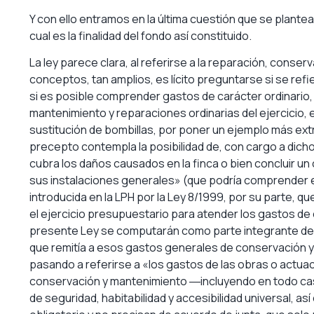
Y con ello entramos en la última cuestión que se plantea
cual es la finalidad del fondo así constituido.
La ley parece clara, al referirse a la reparación, conser
conceptos, tan amplios, es lícito preguntarse si se refi
si es posible comprender gastos de carácter ordinario, 
mantenimiento y reparaciones ordinarias del ejercicio, e
sustitución de bombillas, por poner un ejemplo más extr
precepto contempla la posibilidad de, con cargo a dich
cubra los daños causados en la finca o bien concluir u
sus instalaciones generales» (que podría comprender es
introducida en la LPH por la Ley 8/1999, por su parte, q
el ejercicio presupuestario para atender los gastos de 
presente Ley se computarán como parte integrante del 
que remitía a esos gastos generales de conservación y
pasando a referirse a «los gastos de las obras o actuaci
conservación y mantenimiento ―incluyendo en todo caso
de seguridad, habitabilidad y accesibilidad universal, a