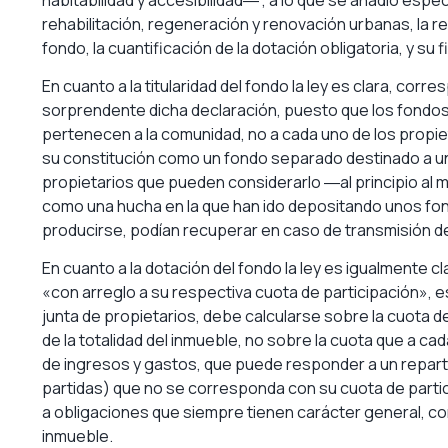
rehabilitación, regeneración y renovación urbanas, la reh
fondo, la cuantificación de la dotación obligatoria, y su f
En cuanto a la titularidad del fondo la ley es clara, co
sorprendente dicha declaración, puesto que los fondo
pertenecen a la comunidad, no a cada uno de los propie
su constitución como un fondo separado destinado a unos
propietarios que pueden considerarlo ―al principio al 
como una hucha en la que han ido depositando unos fon
producirse, podían recuperar en caso de transmisión de
En cuanto a la dotación del fondo la ley es igualmente cla
«con arreglo a su respectiva cuota de participación», es
junta de propietarios, debe calcularse sobre la cuota d
de la totalidad del inmueble, no sobre la cuota que a ca
de ingresos y gastos, que puede responder a un repart
partidas) que no se corresponda con su cuota de partici
a obligaciones que siempre tienen carácter general, com
inmueble.