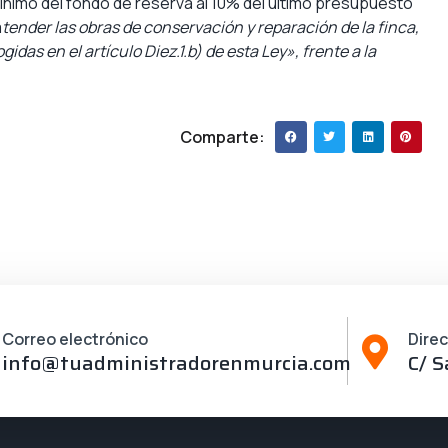
mínimo del fondo de reserva al 10% del último presupuesto
a
tender las obras de conservación y reparación de la finca,
idas en el artículo Diez.1.b) de esta Ley», frente a la
Comparte:
Correo electrónico
Dire
info@tuadministradorenmurcia.com
C/ S