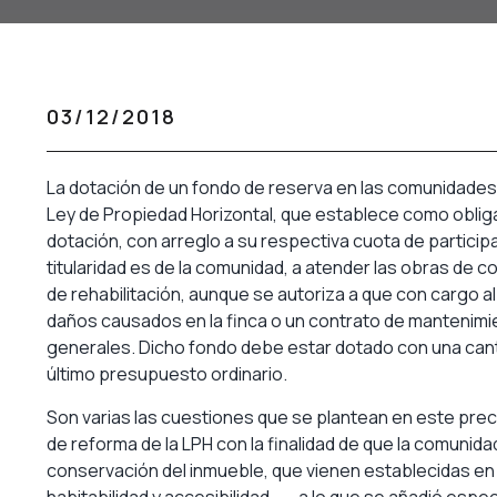
03/12/2018
La dotación de un fondo de reserva en las comunidades de
Ley de Propiedad Horizontal, que establece como obligac
dotación, con arreglo a su respectiva cuota de particip
titularidad es de la comunidad, a atender las obras de c
de rehabilitación, aunque se autoriza a que con cargo 
daños causados en la finca o un contrato de mantenimi
generales. Dicho fondo debe estar dotado con una canti
último presupuesto ordinario.
Son varias las cuestiones que se plantean en este precep
de reforma de la LPH con la finalidad de que la comunid
conservación del inmueble, que vienen establecidas en l
habitabilidad y accesibilidad― , a lo que se añadió espe