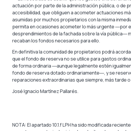
actuación por parte de la administración pública, o de 
accesibilidad, que obliguen a acometer actuaciones má
asumidas por muchos propietarios con la misma inmedi
permita en ocasiones acometer lo más urgente ―por e
desprendimientos de la fachada sobre la vía pública― m
recaban los fondos necesarios para ello.
En definitiva la comunidad de propietarios podrá acorda
que el fondo de reserva no se utilice para gastos ord
de forma ordinaria ―aunque legalmente estén igualment
fondo de reserva dotado ordinariamente―, y se reserve
reparaciones extraordinarias que siempre, más tarde o
José Ignacio Martínez Pallarés.
NOTA: El apartado 10.1.f LPH ha sido modificada recient