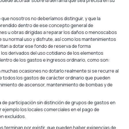
o puede acordar sobre la derrama que sea precisa en su
lo que nosotros no deberíamos distinguir, y que la
rendido dentro de ese concepto general de
es u obras dirigidas a reparar los daños o menoscabos
su normal uso y disfrute, así como los mantenimientos
vitan a dotar ese fondo de reserva de forma
 los derivados del uso cotidiano de los elementos
tro de los gastos e ingresos ordinario, como son:
n muchas ocasiones no dotarlo realmente si se recurre al
rle todos los gastos de carácter ordinario que pueden
nimiento de ascensor, mantenimiento de bombas y de
a de participación sin distinción de grupos de gastos en
r ejemplo los locales comerciales en el pago de
n excluidos.
s terminan por existir, que pueden haber exigencias de