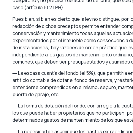
obligatorio y no precisan de acuerdo de junta, que sol
caso (artículo 10.2 LPH).
Pues bien, si bien es cierto que la ley no distingue, por 
redacción de dichos preceptos permite entender comp
conservación y mantenimiento todas aquellas actuacion
experimentados por el inmueble como consecuencia de 
de instalaciones, hay razones de orden práctico que in
independiente a los gastos de mantenimiento ordinario,
comunes, que deben ser presupuestados y asumidos den
― La escasa cuantía del fondo (el 5%), que permitiría e
artificio contable de dotar el fondo de reserva, y resta
entenderse comprendidos en el mismo: seguro, mante
puerta de garaje, etc.
― La forma de dotación del fondo, con arreglo a la cuot
los que puede haber propietarios que no participen; po
determinados gastos de mantenimiento de los que esté
― La necesidad de asumir que los gastos extraordinario