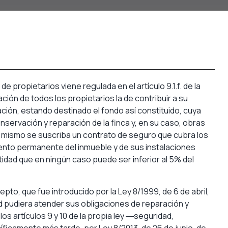
 propietarios viene regulada en el artículo 9.1.f. de la
ión de todos los propietarios la de contribuir a su
ación, estando destinado el fondo así constituido, cuya
onservación y reparación de la finca y, en su caso, obras
al mismo se suscriba un contrato de seguro que cubra los
ento permanente del inmueble y de sus instalaciones
dad que en ningún caso puede ser inferior al 5% del
to, que fue introducido por la Ley 8/1999, de 6 de abril,
ad pudiera atender sus obligaciones de reparación y
os artículos 9 y 10 de la propia ley ―seguridad,
cíficamente más tarde, por Ley 8/2013, de 26 de junio, de