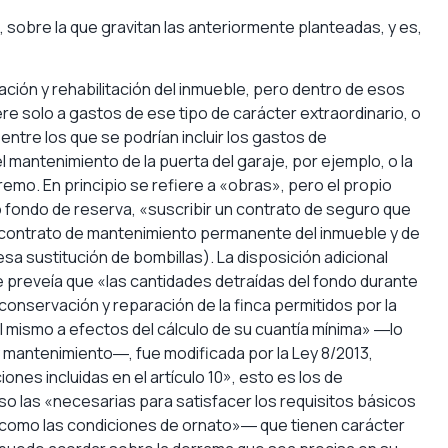
, sobre la que gravitan las anteriormente planteadas, y es,
vación y rehabilitación del inmueble, pero dentro de esos
ere solo a gastos de ese tipo de carácter extraordinario, o
entre los que se podrían incluir los gastos de
l mantenimiento de la puerta del garaje, por ejemplo, o la
emo. En principio se refiere a «obras», pero el propio
o fondo de reserva, «suscribir un contrato de seguro que
n contrato de mantenimiento permanente del inmueble y de
a sustitución de bombillas). La disposición adicional
ue preveía que «las cantidades detraídas del fondo durante
conservación y reparación de la finca permitidos por la
mismo a efectos del cálculo de su cuantía mínima» ―lo
 mantenimiento―, fue modificada por la Ley 8/2013,
ones incluidas en el artículo 10», esto es los de
 las «necesarias para satisfacer los requisitos básicos
sí como las condiciones de ornato»­― que tienen carácter