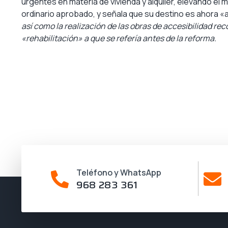
urgentes en materia de vivienda y alquiler, elevando el 
ordinario aprobado, y señala que su destino es ahora «
así como la realización de las obras de accesibilidad recog
«rehabilitación» a que se refería antes de la reforma.
Teléfono y WhatsApp
968 283 361