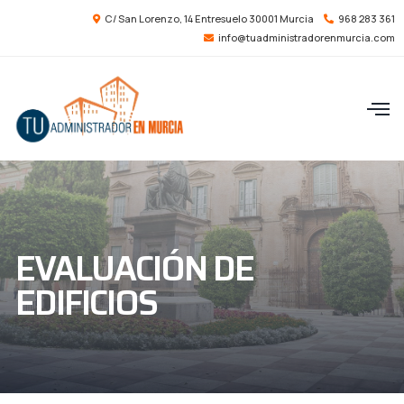
C/ San Lorenzo, 14 Entresuelo 30001 Murcia
968 283 361
info@tuadministradorenmurcia.com
EVALUACIÓN DE
EDIFICIOS