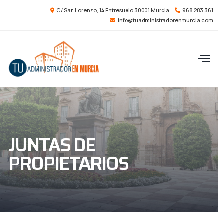
C/ San Lorenzo, 14 Entresuelo 30001 Murcia
968 283 361
info@tuadministradorenmurcia.com
JUNTAS DE
PROPIETARIOS