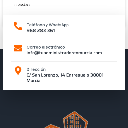
LEER MÁS »
8 de enero de 2018
Teléfono y WhatsApp
968 283 361
1
2
3
4
Correo electrónico
info@tuadministradorenmurcia.com
Dirección
C/ San Lorenzo, 14 Entresuelo 30001
Murcia