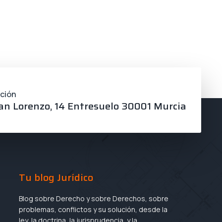
cción
an Lorenzo, 14 Entresuelo 30001 Murcia
Tu blog Jurídico
Blog sobre Derecho y sobre Derechos, sobre
problemas, conflictos y su solución, desde la
ley, la doctrina, la jurisprudencia, y la