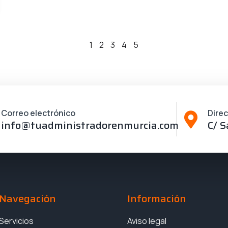
1
2
3
4
5
Correo electrónico
Dire
info@tuadministradorenmurcia.com
C/ S
Navegación
Información
Servicios
Aviso legal